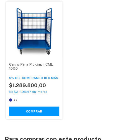
Carro Para Picking | CML
1000
5% OFF
COMPRANDO 10 O MÁS
$1.289.800,00
6
x
$214.966,67
sin interés
+7
COMPRAR
Para comprar con este producto