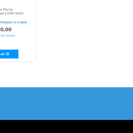
r Porta
as | OPH 1000
PRANDO 10 O MÁS
00,00
sin interés
RAR