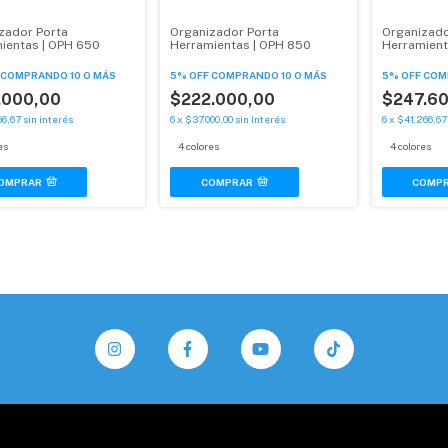
zador Porta
Organizador Porta
Organizado
ientas | OPH 650
Herramientas | OPH 850
Herramient
COMPRANDO 10 O MÁS
5% OFF
COMPRANDO 10 O MÁS
5% OFF
COM
.000,00
$222.000,00
$247.6
66,67
sin interés
6
x
$37.000,00
sin interés
6
x
$41.266,67
es
4 colores
4 colores
OMPRAR
COMPRAR
COMP