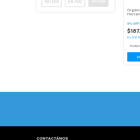
APLICAR
Organi
Herram
5% OFF
$187
6
x
$31.1
4 color
C
CONTACTÁNOS